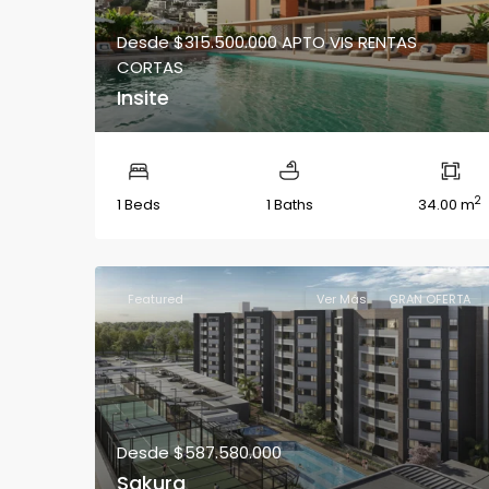
Desde
$315.500.000
APTO VIS RENTAS
CORTAS
Insite
2
1 Beds
1 Baths
34.00 m
Featured
Ver Más
GRAN OFERTA
Desde
$587.580.000
Sakura