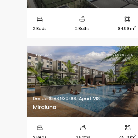
2
2 Beds
2 Baths
84.59 m
Featured
Ver Más
GRAN OFERTA
Desde
$183.930.000
Apart VIS
Miraluna
2
2 Beds
2 Baths
45.13 m