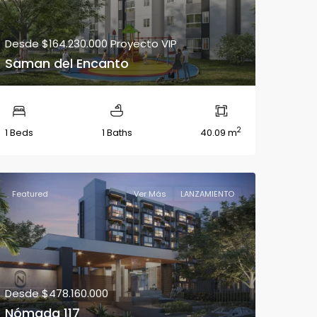
Desde
$164.230.000
Proyecto VIP
Saman del Encanto
2
1 Beds
1 Baths
40.09 m
Featured
Ver Más
LANZAMIENTO
Desde
$478.160.000
Nómada 117