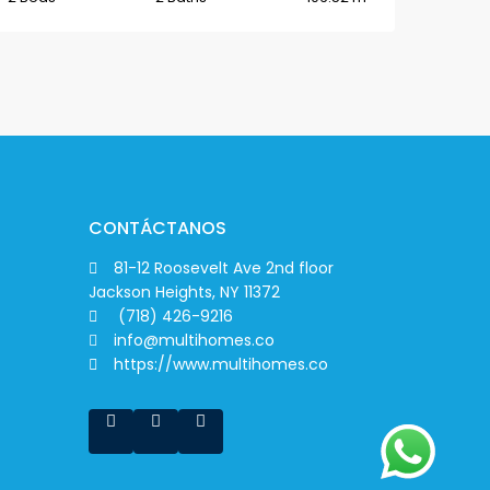
CONTÁCTANOS
81-12 Roosevelt Ave 2nd floor
Jackson Heights, NY 11372
(718) 426-9216
info@multihomes.co
https://www.multihomes.co