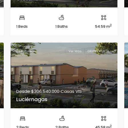
2
1 Beds
1 Baths
54.59 m
Featured
Ver Más
GRAN OFERTA
Desde
$306.540.000
Casas VIS
Luciérnagas
2
2 Beds
2 Baths
45.58 m