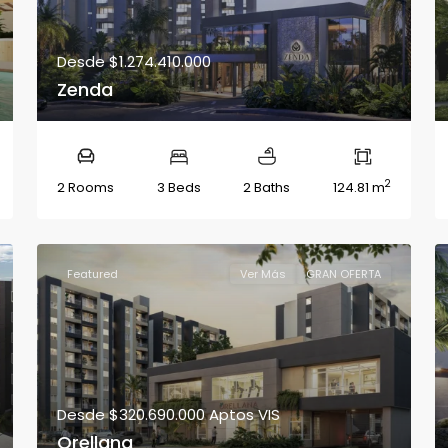
Desde
$1.274.410.000
Zenda
2
2 Rooms
3 Beds
2 Baths
124.81 m
Featured
Ver Más
GRAN OFERTA
Desde
$320.690.000
Aptos VIS
Orellana