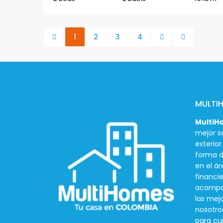
1
2
3
4
MULTI
MultiH
mejor se
exterio
forma d
en el ár
financie
acompañ
las mej
nosotro
para cu