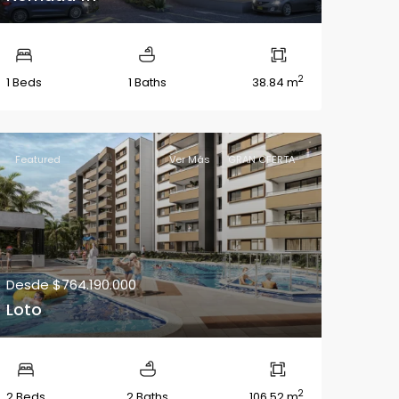
2
1 Beds
1 Baths
38.84 m
Featured
Ver Más
GRAN OFERTA
Desde
$764.190.000
Loto
2
2 Beds
2 Baths
106.52 m