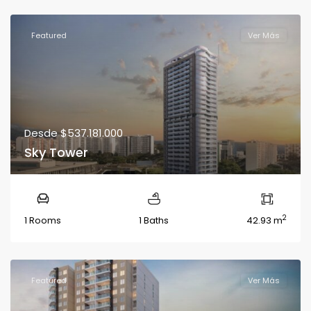
Featured
Ver Más
Desde
$537.181.000
Sky Tower
2
1 Rooms
1 Baths
42.93 m
Featured
Ver Más