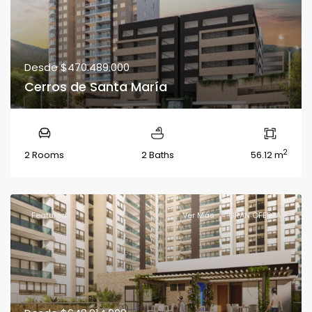
Desde
$470.489.000
Cerros de Santa María
2
2 Rooms
2 Baths
56.12 m
Featured
Ver Más
GRAN OFERTA