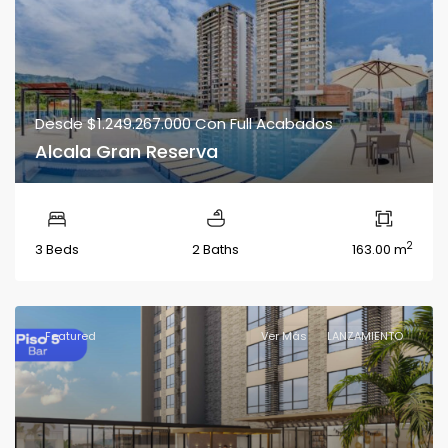
Desde
$1.249.267.000
Con Full Acabados
Alcala Gran Reserva
2
3 Beds
2 Baths
163.00 m
Featured
Ver Más
LANZAMIENTO