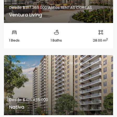
Desde
$317.369.000
Aptos RENTAS CORTAS
Ventura Living
2
1 Beds
1 Baths
28.00 m
Featured
Ver Más
GRAN OFERTA
Desde
$415.435.000
Nativa