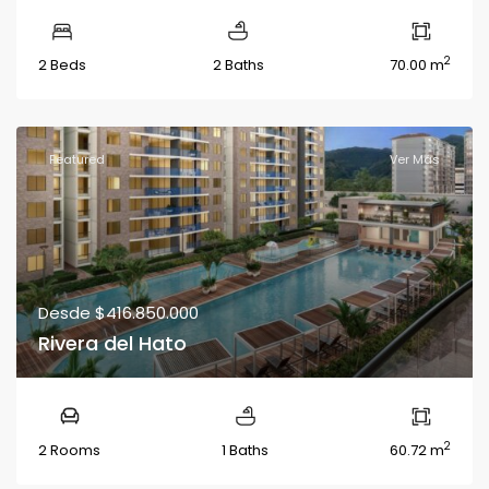
2
2 Beds
2 Baths
70.00 m
Featured
Ver Más
Desde
$416.850.000
Rivera del Hato
2
2 Rooms
1 Baths
60.72 m